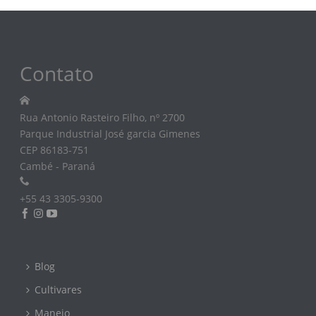
Contato
Rua Antonio Rasteiro Filho, nº 2700
Parque Industrial José garcia Gimenes
CEP 86183-751
Cambé - Paraná
+55 43 3305-9300
Blog
Cultivares
Manejo