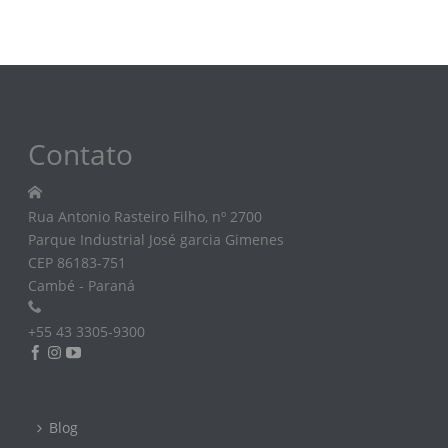
Contato
Rua Antonio Rasteiro Filho, nº 2700
Parque Industrial José garcia Gimenes
CEP 86183-751
Cambé - Paraná
+55 43 3305-9300
Blog