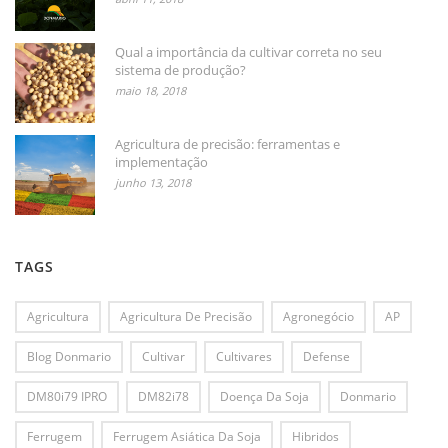
Qual a importância da cultivar correta no seu
sistema de produção?
maio 18, 2018
Agricultura de precisão: ferramentas e
implementação
junho 13, 2018
TAGS
Agricultura
Agricultura De Precisão
Agronegócio
AP
Blog Donmario
Cultivar
Cultivares
Defense
DM80i79 IPRO
DM82i78
Doença Da Soja
Donmario
Ferrugem
Ferrugem Asiática Da Soja
Hibridos