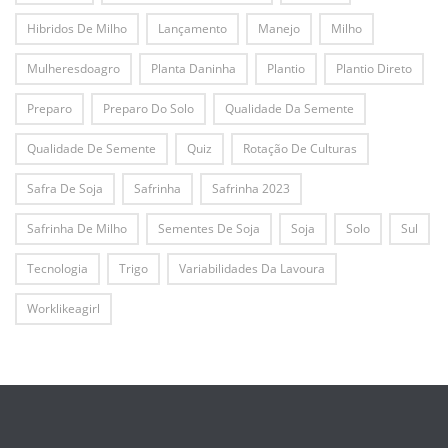
Hibridos De Milho
Lançamento
Manejo
Milho
Mulheresdoagro
Planta Daninha
Plantio
Plantio Direto
Preparo
Preparo Do Solo
Qualidade Da Semente
Qualidade De Semente
Quiz
Rotação De Culturas
Safra De Soja
Safrinha
Safrinha 2023
Safrinha De Milho
Sementes De Soja
Soja
Solo
Sul
Tecnologia
Trigo
Variabilidades Da Lavoura
Worklikeagirl