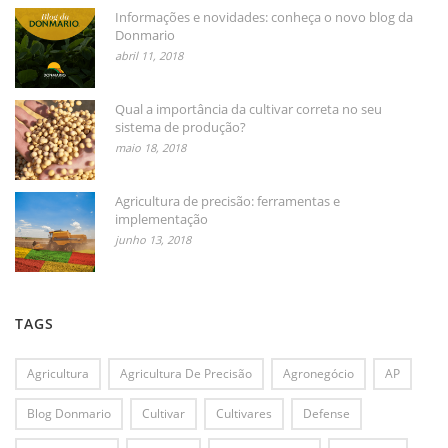
Informações e novidades: conheça o novo blog da
Donmario
abril 11, 2018
Qual a importância da cultivar correta no seu
sistema de produção?
maio 18, 2018
Agricultura de precisão: ferramentas e
implementação
junho 13, 2018
TAGS
Agricultura
Agricultura De Precisão
Agronegócio
AP
Blog Donmario
Cultivar
Cultivares
Defense