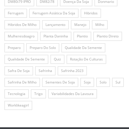
DM80i79 IPRO
DM82i78
Doença Da Soja
Donmario
Ferrugem
Ferrugem Asiática Da Soja
Hibridos
Hibridos De Milho
Lançamento
Manejo
Milho
Mulheresdoagro
Planta Daninha
Plantio
Plantio Direto
Preparo
Preparo Do Solo
Qualidade Da Semente
Qualidade De Semente
Quiz
Rotação De Culturas
Safra De Soja
Safrinha
Safrinha 2023
Safrinha De Milho
Sementes De Soja
Soja
Solo
Sul
Tecnologia
Trigo
Variabilidades Da Lavoura
Worklikeagirl