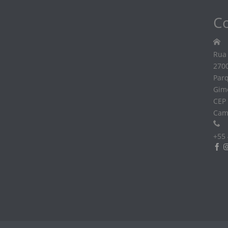
C
Rua 
270
Parq
Gim
CEP
Cam
+55