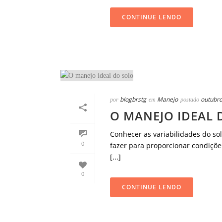
CONTINUE LENDO
blogbrstg
Manejo
outubro
por
em
postado
O MANEJO IDEAL 
Conhecer as variabilidades do so
0
fazer para proporcionar condições
[...]
0
CONTINUE LENDO