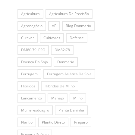
Agricultura
Agricultura De Precisão
Agronegócio
AP
Blog Donmario
Cultivar
Cultivares
Defense
DM80i79 IPRO
DM82i78
Doença Da Soja
Donmario
Ferrugem
Ferrugem Asiática Da Soja
Hibridos
Hibridos De Milho
Lançamento
Manejo
Milho
Mulheresdoagro
Planta Daninha
Plantio
Plantio Direto
Preparo
Preparo Do Solo