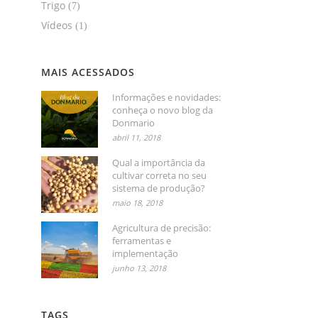
Trigo
(7)
Vídeos
(1)
MAIS ACESSADOS
Informações e novidades:
conheça o novo blog da
Donmario
abril 11, 2018
Qual a importância da
cultivar correta no seu
sistema de produção?
maio 18, 2018
Agricultura de precisão:
ferramentas e
implementação
junho 13, 2018
TAGS