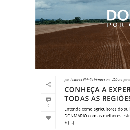
Isabela Fidelis Vianna
Vídeos
por
em
post
CONHEÇA A EXPER
TODAS AS REGIÕE
0
Entenda como agricultores do sul
DONMARIO com as melhores estrat
é [...]
3