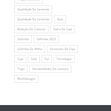
Qualidade Da Semente
Qualidade De Semente
Quiz
Rotação De Culturas
Safra De Soja
Safrinha
Safrinha 2023
Safrinha De Milho
Sementes De Soja
Soja
Solo
Sul
Tecnologia
Trigo
Variabilidades Da Lavoura
Worklikeagirl