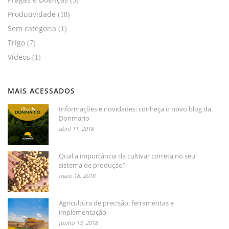
(5)
Produtividade
(18)
Sem categoria
(1)
Trigo
(7)
Vídeos
(1)
MAIS ACESSADOS
Informações e novidades: conheça o novo blog da
Donmario
abril 11, 2018
Qual a importância da cultivar correta no seu
sistema de produção?
maio 18, 2018
Agricultura de precisão: ferramentas e
implementação
junho 13, 2018