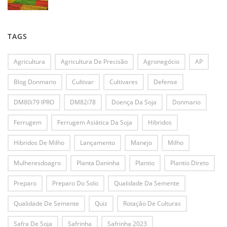
TAGS
Agricultura
Agricultura De Precisão
Agronegócio
AP
Blog Donmario
Cultivar
Cultivares
Defense
DM80i79 IPRO
DM82i78
Doença Da Soja
Donmario
Ferrugem
Ferrugem Asiática Da Soja
Hibridos
Hibridos De Milho
Lançamento
Manejo
Milho
Mulheresdoagro
Planta Daninha
Plantio
Plantio Direto
Preparo
Preparo Do Solo
Qualidade Da Semente
Qualidade De Semente
Quiz
Rotação De Culturas
Safra De Soja
Safrinha
Safrinha 2023