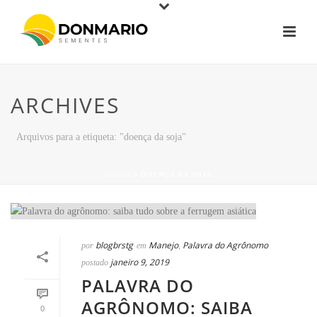
ARCHIVES
Arquivos para a etiqueta: "doença da soja"
INÍCIO
»
DOENÇA DA SOJA
blogbrstg
Manejo
Palavra do Agrônomo
por
em
,
janeiro 9, 2019
postado
PALAVRA DO
AGRÔNOMO: SAIBA
0