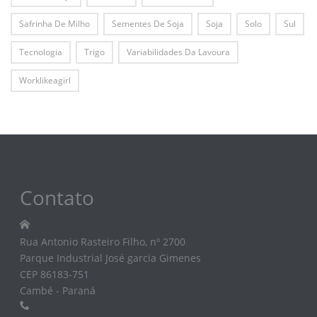
Safrinha De Milho
Sementes De Soja
Soja
Solo
Sul
Tecnologia
Trigo
Variabilidades Da Lavoura
Worklikeagirl
Contato
Rua Antonio Rasteiro Filho, nº 2700
Parque Industrial José garcia Gimenes
CEP 86183-751
Cambé - Paraná