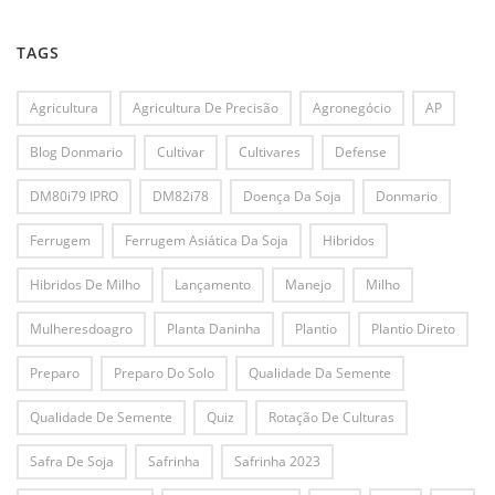
TAGS
Agricultura
Agricultura De Precisão
Agronegócio
AP
Blog Donmario
Cultivar
Cultivares
Defense
DM80i79 IPRO
DM82i78
Doença Da Soja
Donmario
Ferrugem
Ferrugem Asiática Da Soja
Hibridos
Hibridos De Milho
Lançamento
Manejo
Milho
Mulheresdoagro
Planta Daninha
Plantio
Plantio Direto
Preparo
Preparo Do Solo
Qualidade Da Semente
Qualidade De Semente
Quiz
Rotação De Culturas
Safra De Soja
Safrinha
Safrinha 2023