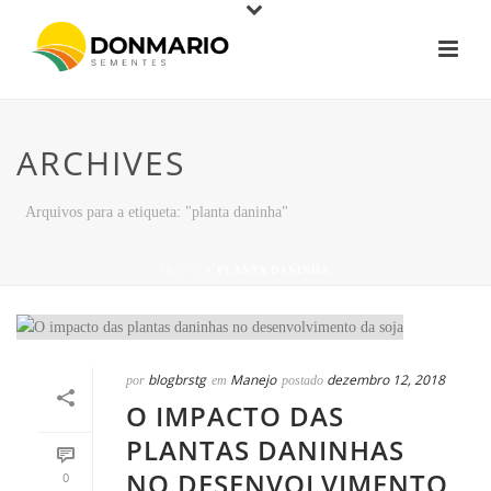
ARCHIVES
Arquivos para a etiqueta: "planta daninha"
INÍCIO
»
PLANTA DANINHA
blogbrstg
Manejo
dezembro 12, 2018
por
em
postado
O IMPACTO DAS
PLANTAS DANINHAS
NO DESENVOLVIMENTO
0