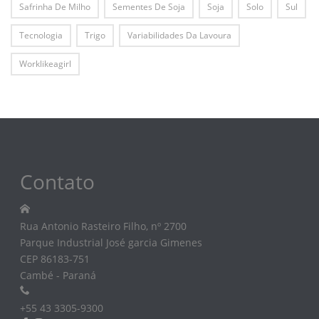
Safrinha De Milho
Sementes De Soja
Soja
Solo
Sul
Tecnologia
Trigo
Variabilidades Da Lavoura
Worklikeagirl
Contato
Rua Antonio Rasteiro Filho, nº 2700
Parque Industrial José garcia Gimenes
CEP 86183-751
Cambé - Paraná
+55 43 3305-9300