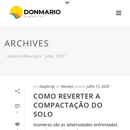
ARCHIVES
Arquivo Mensal para: "julho, 2020"
INÍCIO
»
ARQUIVOS PARA JULHO 2020
blogbrstg
Manejo
julho 15, 2020
por
em
postado
COMO REVERTER A
COMPACTAÇÃO DO
SOLO
0
Inúmeras são as adversidades enfrentadas
1