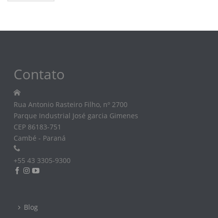
Contato
Rua Antonio Rasteiro Filho, nº 2700
Parque Industrial José garcia Gimenes
CEP 86183-751
Cambé - Paraná
+55 43 3305-9300
Blog