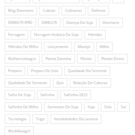
Blog Donmario
Cultivar
Cultivares
Defense
DM80i79 IPRO
DM82i78
Doença Da Soja
Donmario
Ferrugem
Ferrugem Asiática Da Soja
Hibridos
Hibridos De Milho
Lançamento
Manejo
Milho
Mulheresdoagro
Planta Daninha
Plantio
Plantio Direto
Preparo
Preparo Do Solo
Qualidade Da Semente
Qualidade De Semente
Quiz
Rotação De Culturas
Safra De Soja
Safrinha
Safrinha 2023
Safrinha De Milho
Sementes De Soja
Soja
Solo
Sul
Tecnologia
Trigo
Variabilidades Da Lavoura
Worklikeagirl