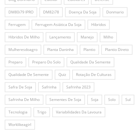
DM80i79 IPRO
DM82i78
Doença Da Soja
Donmario
Ferrugem
Ferrugem Asiática Da Soja
Hibridos
Hibridos De Milho
Lançamento
Manejo
Milho
Mulheresdoagro
Planta Daninha
Plantio
Plantio Direto
Preparo
Preparo Do Solo
Qualidade Da Semente
Qualidade De Semente
Quiz
Rotação De Culturas
Safra De Soja
Safrinha
Safrinha 2023
Safrinha De Milho
Sementes De Soja
Soja
Solo
Sul
Tecnologia
Trigo
Variabilidades Da Lavoura
Worklikeagirl