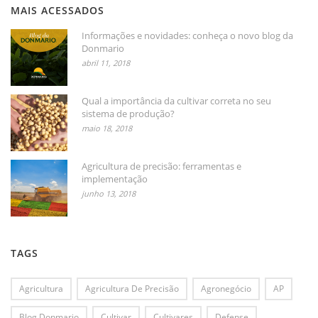
MAIS ACESSADOS
Informações e novidades: conheça o novo blog da
Donmario
abril 11, 2018
Qual a importância da cultivar correta no seu
sistema de produção?
maio 18, 2018
Agricultura de precisão: ferramentas e
implementação
junho 13, 2018
TAGS
Agricultura
Agricultura De Precisão
Agronegócio
AP
Blog Donmario
Cultivar
Cultivares
Defense