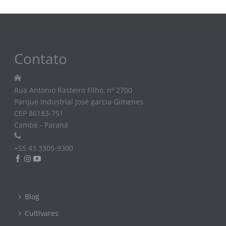
Contato
Rua Antonio Rasteiro Filho, nº 2700
Parque Industrial José garcia Gimenes
CEP 86183-751
Cambé - Paraná
+55 43 3305-9300
Blog
Cultivares