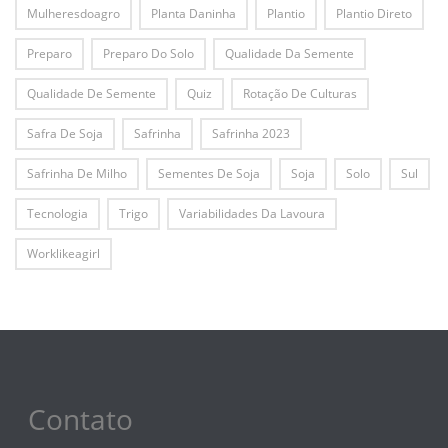
Mulheresdoagro
Planta Daninha
Plantio
Plantio Direto
Preparo
Preparo Do Solo
Qualidade Da Semente
Qualidade De Semente
Quiz
Rotação De Culturas
Safra De Soja
Safrinha
Safrinha 2023
Safrinha De Milho
Sementes De Soja
Soja
Solo
Sul
Tecnologia
Trigo
Variabilidades Da Lavoura
Worklikeagirl
Contato