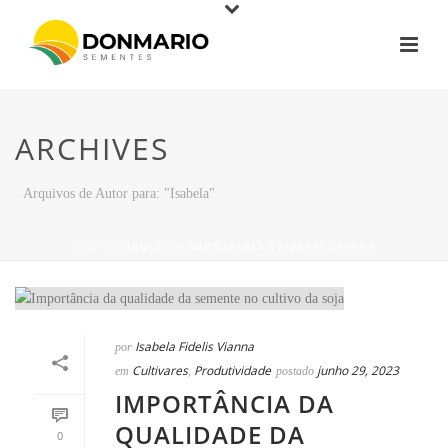
ARCHIVES
Arquivos de Autor para: "Isabela"
INÍCIO
»
ARQUIVOS PARA ISABELA FIDELIS VIANNA
Isabela Fidelis Vianna
por
Cultivares
Produtividade
junho 29, 2023
em
,
postado
IMPORTÂNCIA DA
QUALIDADE DA
0