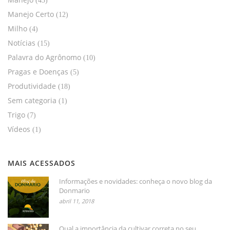
(43)
Manejo Certo
(12)
Milho
(4)
Notícias
(15)
Palavra do Agrônomo
(10)
Pragas e Doenças
(5)
Produtividade
(18)
Sem categoria
(1)
Trigo
(7)
Vídeos
(1)
MAIS ACESSADOS
Informações e novidades: conheça o novo blog da
Donmario
abril 11, 2018
Qual a importância da cultivar correta no seu