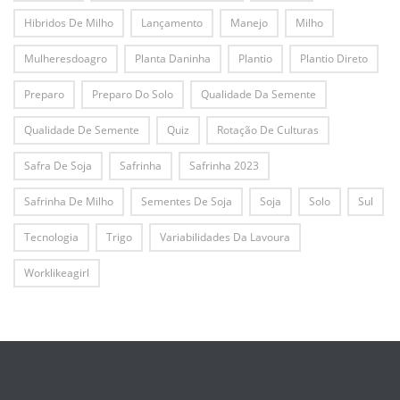
Hibridos De Milho
Lançamento
Manejo
Milho
Mulheresdoagro
Planta Daninha
Plantio
Plantio Direto
Preparo
Preparo Do Solo
Qualidade Da Semente
Qualidade De Semente
Quiz
Rotação De Culturas
Safra De Soja
Safrinha
Safrinha 2023
Safrinha De Milho
Sementes De Soja
Soja
Solo
Sul
Tecnologia
Trigo
Variabilidades Da Lavoura
Worklikeagirl