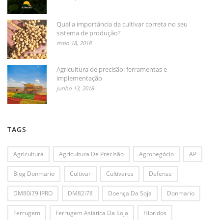
Qual a importância da cultivar correta no seu
sistema de produção?
maio 18, 2018
Agricultura de precisão: ferramentas e
implementação
junho 13, 2018
TAGS
Agricultura
Agricultura De Precisão
Agronegócio
AP
Blog Donmario
Cultivar
Cultivares
Defense
DM80i79 IPRO
DM82i78
Doença Da Soja
Donmario
Ferrugem
Ferrugem Asiática Da Soja
Hibridos